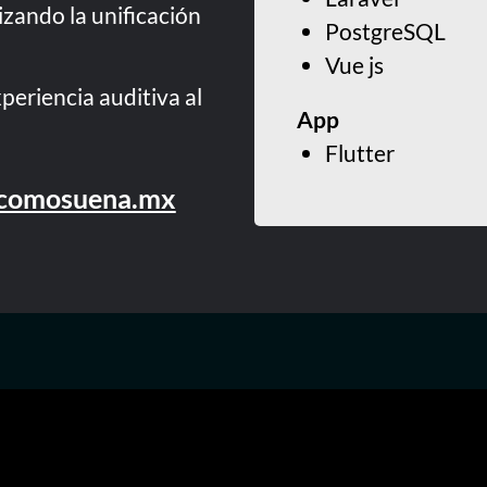
zando la unificación
PostgreSQL
Vue js
eriencia auditiva al
App
Flutter
comosuena.mx